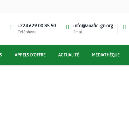
+224 629 00 85 50
info@anafic-gn.org
Téléphone
Email
S
APPELS D’OFFRE
ACTUALITÉ
MÉDIATHÈQUE