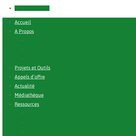
Prendre un RDV
Accueil
A Propos
ANAFIC
Mot du Directeur Général
Notre Equipe
Projets et Outils
Appels d’offre
Actualité
Médiathèque
Ressources
Rapports
Cartographie PACV
Archives PACV