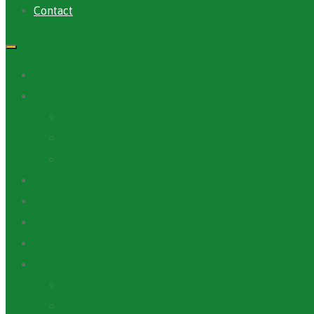
Contact
Accueil
A Propos
ANAFIC
Mot du Directeur Général
Notre Equipe
Projets et Outils
Appels d’offre
Actualité
Médiathèque
Ressources
Rapports
Cartographie PACV