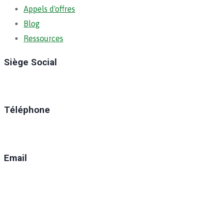
Appels d'offres
Blog
Ressources
Siège Social
Ratoma, C/ Ratoma
Téléphone
(+224) 629-008-550
Email
direction@anafic.org.gn