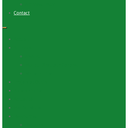
Archives PACV
Contact
Accueil
A Propos
ANAFIC
Mot du Directeur Général
Notre Equipe
Projets et Outils
Appels d’offre
Actualité
Médiathèque
Ressources
Rapports