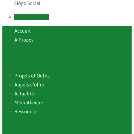
Siège Social
Prendre un RDV
Accueil
A Propos
ANAFIC
Mot du Directeur Général
Notre Equipe
Projets et Outils
Appels d’offre
Actualité
Médiathèque
Ressources
Rapports
Cartographie PACV