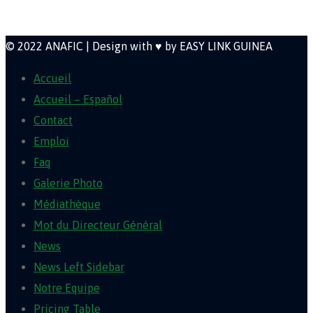
Newsletter
© 2022 ANAFIC | Design with ♥ by EASY LINK GUINEA
Accueil
Accueil – Español
Contact
Emploi
Faq
Galerie Photo
Médiathèque
Mot du Directeur Général
News
News Left Sidebar
Notre Equipe
Pricing Table