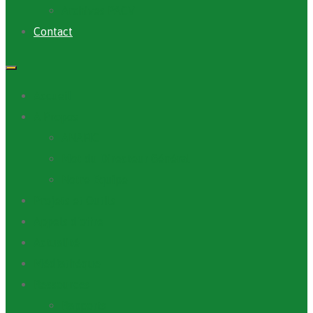
Archives PACV
Contact
Accueil
A Propos
ANAFIC
Mot du Directeur Général
Notre Equipe
Projets et Outils
Appels d’offre
Actualité
Médiathèque
Ressources
Rapports