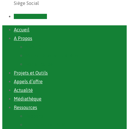
Siège Social
Prendre un RDV
Accueil
A Propos
ANAFIC
Mot du Directeur Général
Notre Equipe
Projets et Outils
Appels d’offre
Actualité
Médiathèque
Ressources
Rapports
Cartographie PACV