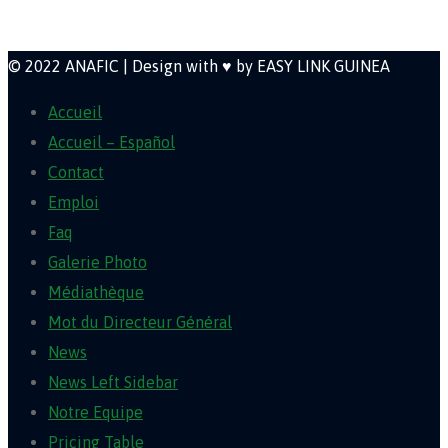
Newsletter
© 2022 ANAFIC | Design with ♥ by EASY LINK GUINEA
Accueil
Accueil – Español
Contact
Emploi
Faq
Galerie Photo
Médiathèque
Mot du Directeur Général
News
News Left Sidebar
Notre Equipe
Pricing Table