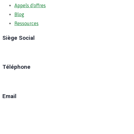
Appels d'offres
Blog
Ressources
Siège Social
Ratoma, C/ Ratoma
Téléphone
(+224) 629-008-550
Email
direction@anafic.org.gn