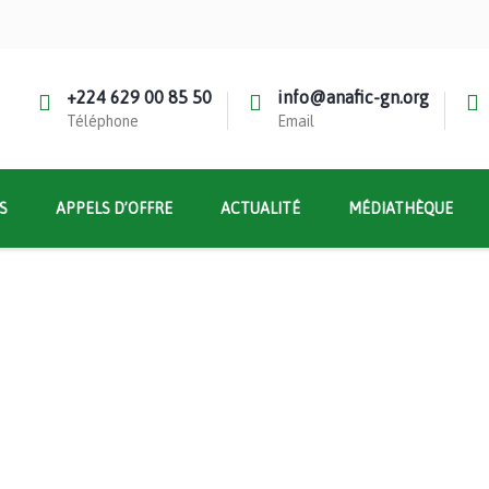
+224 629 00 85 50
info@anafic-gn.org
Téléphone
Email
S
APPELS D’OFFRE
ACTUALITÉ
MÉDIATHÈQUE