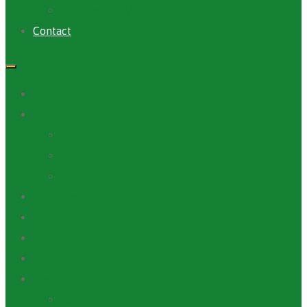
Archives PACV
Contact
Accueil
A Propos
ANAFIC
Mot du Directeur Général
Notre Equipe
Projets et Outils
Appels d’offre
Actualité
Médiathèque
Ressources
Rapports