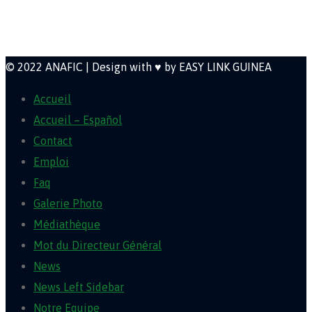
Newsletter
© 2022 ANAFIC | Design with ♥ by EASY LINK GUINEA
Accueil
Accueil – Español
Contact
Emploi
Faq
Galerie Photo
Médiathèque
Mot du Directeur Général
News
News Left Sidebar
Notre Equipe