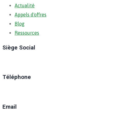
Actualité
Appels d'offres
Blog
Ressources
Siège Social
Ratoma, C/ Ratoma
Téléphone
(+224) 629-008-550
Email
direction@anafic.org.gn