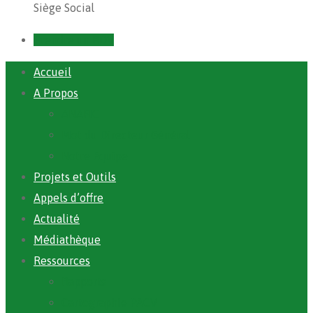
Siège Social
Prendre un RDV
Accueil
A Propos
ANAFIC
Mot du Directeur Général
Notre Equipe
Projets et Outils
Appels d’offre
Actualité
Médiathèque
Ressources
Rapports
Cartographie PACV