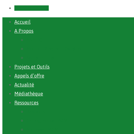
Prendre un RDV
Accueil
A Propos
ANAFIC
Mot du Directeur Général
Notre Equipe
Projets et Outils
Appels d’offre
Actualité
Médiathèque
Ressources
Rapports
Cartographie PACV
Archives PACV