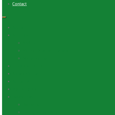
Contact
Accueil
A Propos
ANAFIC
Mot du Directeur Général
Notre Equipe
Projets et Outils
Appels d’offre
Actualité
Médiathèque
Ressources
Rapports
Cartographie PACV