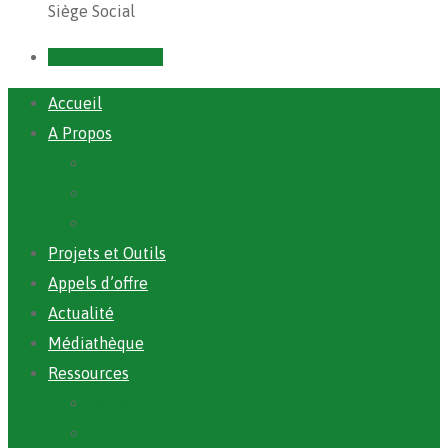
Siège Social
Prendre un RDV
Accueil
A Propos
ANAFIC
Mot du Directeur Général
Notre Equipe
Projets et Outils
Appels d’offre
Actualité
Médiathèque
Ressources
Rapports
Cartographie PACV