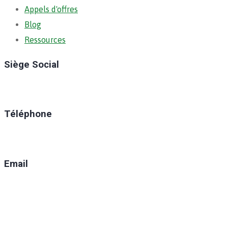
Appels d'offres
Blog
Ressources
Siège Social
Ratoma, C/ Ratoma
Téléphone
(+224) 629-008-550
Email
direction@anafic.org.gn