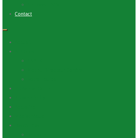
Archives PACV
Contact
Accueil
A Propos
ANAFIC
Mot du Directeur Général
Notre Equipe
Projets et Outils
Appels d’offre
Actualité
Médiathèque
Ressources
Rapports