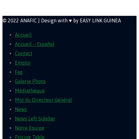
Newsletter
© 2022 ANAFIC | Design with ♥ by EASY LINK GUINEA
Accueil
Accueil – Español
Contact
Emploi
Faq
Galerie Photo
Médiathèque
Mot du Directeur Général
News
News Left Sidebar
Notre Equipe
Pricing Table