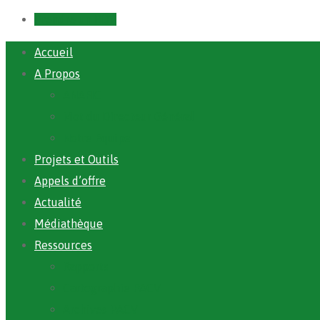
Prendre un RDV
Accueil
A Propos
ANAFIC
Mot du Directeur Général
Notre Equipe
Projets et Outils
Appels d’offre
Actualité
Médiathèque
Ressources
Rapports
Cartographie PACV
Archives PACV