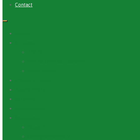
Contact
Accueil
A Propos
ANAFIC
Mot du Directeur Général
Notre Equipe
Projets et Outils
Appels d’offre
Actualité
Médiathèque
Ressources
Rapports
Cartographie PACV