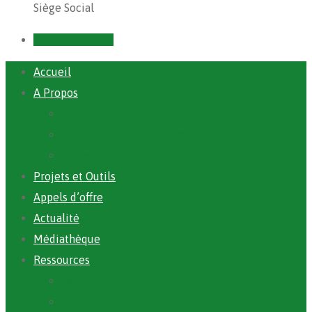
Siège Social
Prendre un RDV
Accueil
A Propos
ANAFIC
Mot du Directeur Général
Notre Equipe
Projets et Outils
Appels d’offre
Actualité
Médiathèque
Ressources
Rapports
Cartographie PACV