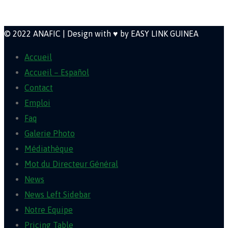
Newsletter
© 2022 ANAFIC | Design with ♥ by EASY LINK GUINEA
Accueil
Accueil – Español
Contact
Emploi
Faq
Galerie Photo
Médiathèque
Mot du Directeur Général
News
News Left Sidebar
Notre Equipe
Pricing Table