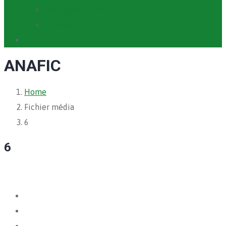
Cartographie PACV
Archives PACV
Contact
ANAFIC
Home
Fichier média
6
6