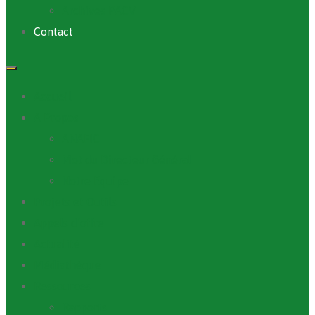
Archives PACV
Contact
Accueil
A Propos
ANAFIC
Mot du Directeur Général
Notre Equipe
Projets et Outils
Appels d’offre
Actualité
Médiathèque
Ressources
Rapports