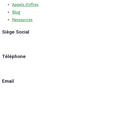
Appels d'offres
Blog
Ressources
Siège Social
Ratoma, C/ Ratoma
Téléphone
(+224) 629-008-550
Email
direction@anafic.org.gn