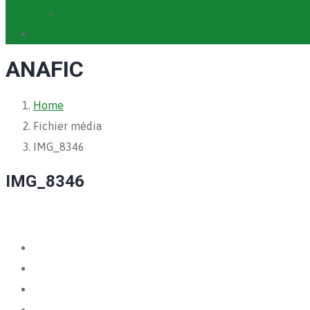
Archives PACV
Contact
ANAFIC
Home
Fichier média
IMG_8346
IMG_8346