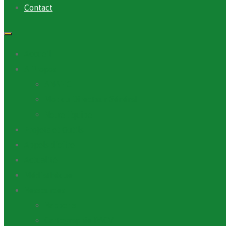
Contact
Accueil
A Propos
ANAFIC
Mot du Directeur Général
Notre Equipe
Projets et Outils
Appels d’offre
Actualité
Médiathèque
Ressources
Rapports
Cartographie PACV