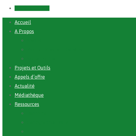
Prendre un RDV
Accueil
A Propos
ANAFIC
Mot du Directeur Général
Notre Equipe
Projets et Outils
Appels d’offre
Actualité
Médiathèque
Ressources
Rapports
Cartographie PACV
Archives PACV