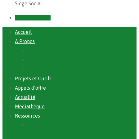
Siège Social
Prendre un RDV
Accueil
A Propos
ANAFIC
Mot du Directeur Général
Notre Equipe
Projets et Outils
Appels d’offre
Actualité
Médiathèque
Ressources
Rapports
Cartographie PACV