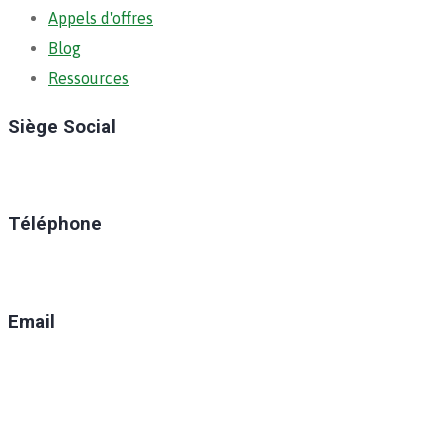
Appels d'offres
Blog
Ressources
Siège Social
Ratoma, C/ Ratoma
Téléphone
(+224) 629-008-550
Email
direction@anafic.org.gn