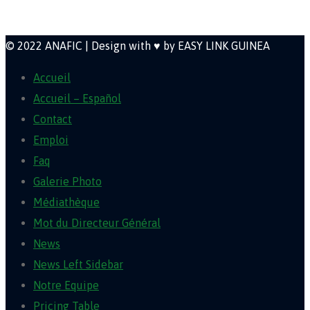
Newsletter
© 2022 ANAFIC | Design with ♥ by EASY LINK GUINEA
Accueil
Accueil – Español
Contact
Emploi
Faq
Galerie Photo
Médiathèque
Mot du Directeur Général
News
News Left Sidebar
Notre Equipe
Pricing Table