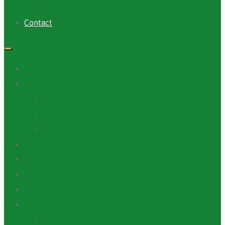
Archives PACV
Contact
Accueil
A Propos
ANAFIC
Mot du Directeur Général
Notre Equipe
Projets et Outils
Appels d’offre
Actualité
Médiathèque
Ressources
Rapports