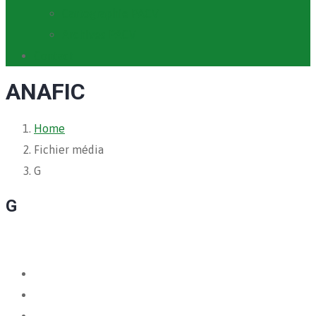
Cartographie PACV
Archives PACV
Contact
ANAFIC
Home
Fichier média
G
G