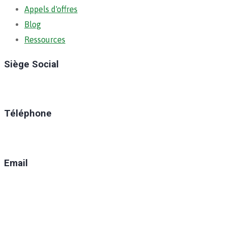
Appels d'offres
Blog
Ressources
Siège Social
Ratoma, C/ Ratoma
Téléphone
(+224) 629-008-550
Email
direction@anafic.org.gn