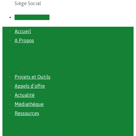
Siège Social
Prendre un RDV
Accueil
A Propos
ANAFIC
Mot du Directeur Général
Notre Equipe
Projets et Outils
Appels d’offre
Actualité
Médiathèque
Ressources
Rapports
Cartographie PACV