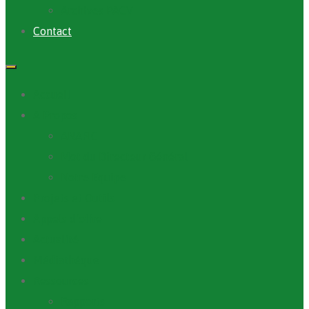
Archives PACV
Contact
Accueil
A Propos
ANAFIC
Mot du Directeur Général
Notre Equipe
Projets et Outils
Appels d’offre
Actualité
Médiathèque
Ressources
Rapports