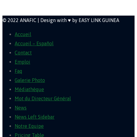
Newsletter
© 2022 ANAFIC | Design with ♥ by EASY LINK GUINEA
Accueil
Accueil – Español
Contact
Emploi
Faq
Galerie Photo
Médiathèque
Mot du Directeur Général
News
News Left Sidebar
Notre Equipe
Pricing Table