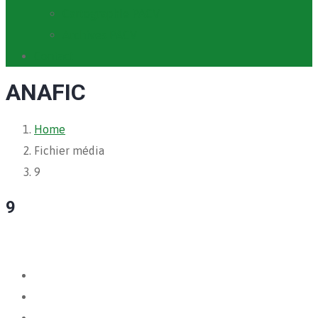
Cartographie PACV
Archives PACV
Contact
ANAFIC
Home
Fichier média
9
9