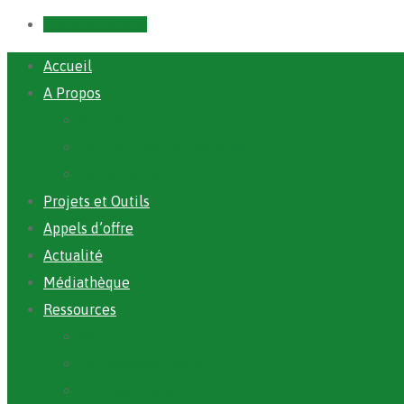
Prendre un RDV
Accueil
A Propos
ANAFIC
Mot du Directeur Général
Notre Equipe
Projets et Outils
Appels d’offre
Actualité
Médiathèque
Ressources
Rapports
Cartographie PACV
Archives PACV