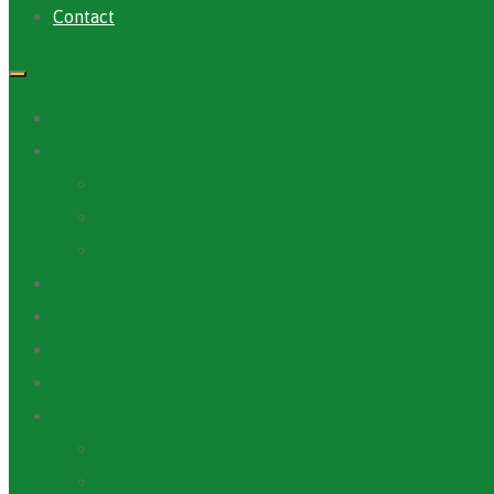
Contact
Accueil
A Propos
ANAFIC
Mot du Directeur Général
Notre Equipe
Projets et Outils
Appels d’offre
Actualité
Médiathèque
Ressources
Rapports
Cartographie PACV