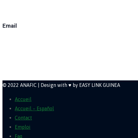
(+224) 629-008-550
Email
direction@anafic.org.gn
Newsletter
© 2022 ANAFIC | Design with ♥ by EASY LINK GUINEA
Accueil
Accueil – Español
Contact
Emploi
Faq