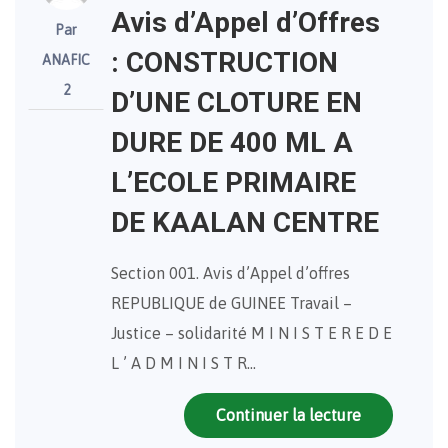
Avis d’Appel d’Offres
Par
: CONSTRUCTION
ANAFIC
2
D’UNE CLOTURE EN
DURE DE 400 ML A
L’ECOLE PRIMAIRE
DE KAALAN CENTRE
Section 001. Avis d’Appel d’offres
REPUBLIQUE de GUINEE Travail –
Justice – solidarité M I N I S T E R E D E
L ’ A D M I N I S T R…
Continuer la lecture