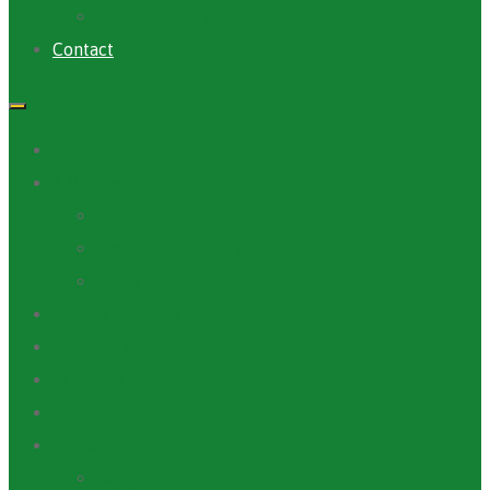
Archives PACV
Contact
Accueil
A Propos
ANAFIC
Mot du Directeur Général
Notre Equipe
Projets et Outils
Appels d’offre
Actualité
Médiathèque
Ressources
Rapports