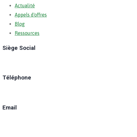
Actualité
Appels d'offres
Blog
Ressources
Siège Social
Ratoma, C/ Ratoma
Téléphone
(+224) 629-008-550
Email
direction@anafic.org.gn