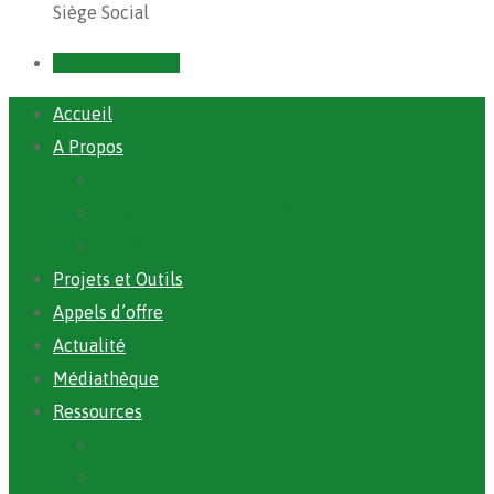
Siège Social
Prendre un RDV
Accueil
A Propos
ANAFIC
Mot du Directeur Général
Notre Equipe
Projets et Outils
Appels d’offre
Actualité
Médiathèque
Ressources
Rapports
Cartographie PACV