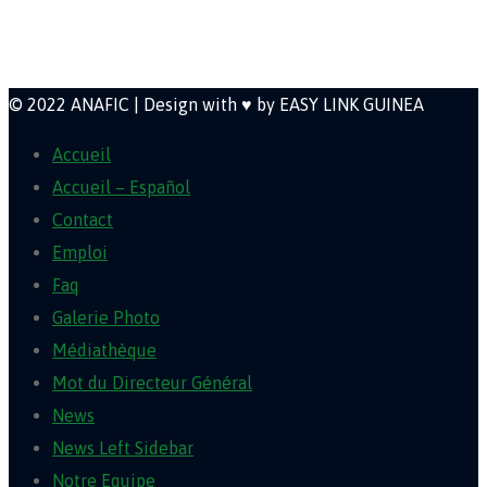
Newsletter
© 2022 ANAFIC | Design with ♥ by EASY LINK GUINEA
Accueil
Accueil – Español
Contact
Emploi
Faq
Galerie Photo
Médiathèque
Mot du Directeur Général
News
News Left Sidebar
Notre Equipe