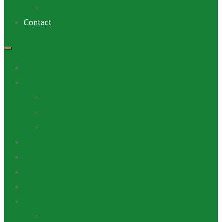
Archives PACV
Contact
Accueil
A Propos
ANAFIC
Mot du Directeur Général
Notre Equipe
Projets et Outils
Appels d’offre
Actualité
Médiathèque
Ressources
Rapports