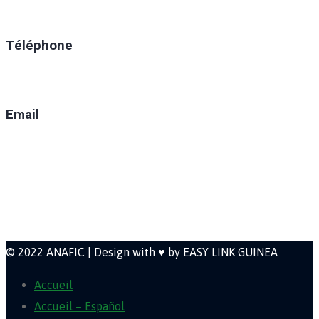
Ratoma, C/ Ratoma
Téléphone
(+224) 629-008-550
Email
direction@anafic.org.gn
Newsletter
© 2022 ANAFIC | Design with ♥ by EASY LINK GUINEA
Accueil
Accueil – Español