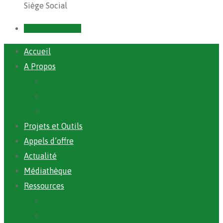
Siège Social
Prendre un RDV
Accueil
A Propos
ANAFIC
Mot du Directeur Général
Notre Equipe
Projets et Outils
Appels d’offre
Actualité
Médiathèque
Ressources
Rapports
Cartographie PACV