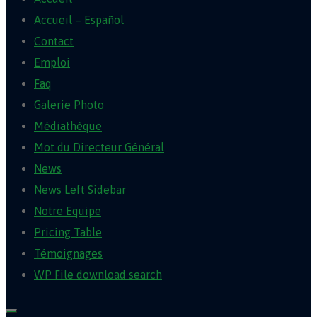
Accueil – Español
Contact
Emploi
Faq
Galerie Photo
Médiathèque
Mot du Directeur Général
News
News Left Sidebar
Notre Equipe
Pricing Table
Témoignages
WP File download search