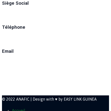
Siège Social
Ratoma, C/ Ratoma
Téléphone
(+224) 629-008-550
Email
direction@anafic.org.gn
Newsletter
© 2022 ANAFIC | Design with ♥ by EASY LINK GUINEA
Accueil