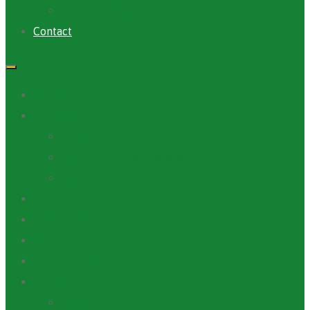
Archives PACV
Contact
Accueil
A Propos
ANAFIC
Mot du Directeur Général
Notre Equipe
Projets et Outils
Appels d’offre
Actualité
Médiathèque
Ressources
Rapports